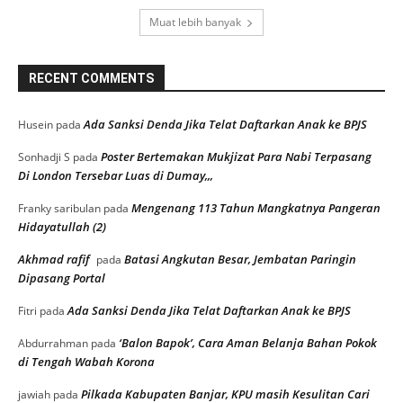
Muat lebih banyak
RECENT COMMENTS
Ada Sanksi Denda Jika Telat Daftarkan Anak ke BPJS
Husein
pada
Poster Bertemakan Mukjizat Para Nabi Terpasang
Sonhadji S
pada
Di London Tersebar Luas di Dumay,,,
Mengenang 113 Tahun Mangkatnya Pangeran
Franky saribulan
pada
Hidayatullah (2)
Akhmad rafif
Batasi Angkutan Besar, Jembatan Paringin
pada
Dipasang Portal
Ada Sanksi Denda Jika Telat Daftarkan Anak ke BPJS
Fitri
pada
‘Balon Bapok’, Cara Aman Belanja Bahan Pokok
Abdurrahman
pada
di Tengah Wabah Korona
Pilkada Kabupaten Banjar, KPU masih Kesulitan Cari
jawiah
pada