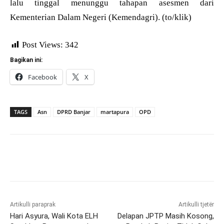
lalu tinggal menunggu tahapan asesmen dari
Kementerian Dalam Negeri (Kemendagri). (to/klik)
Post Views:
342
Bagikan ini:
Facebook
X
TAGS
Asn
DPRD Banjar
martapura
OPD
Artikulli paraprak
Artikulli tjetër
Hari Asyura, Wali Kota ELH
Delapan JPTP Masih Kosong,