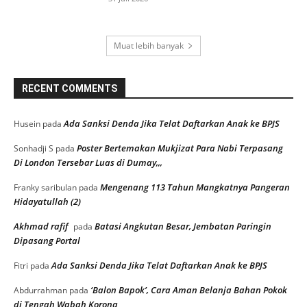
Muat lebih banyak
RECENT COMMENTS
Ada Sanksi Denda Jika Telat Daftarkan Anak ke BPJS
Husein
pada
Poster Bertemakan Mukjizat Para Nabi Terpasang
Sonhadji S
pada
Di London Tersebar Luas di Dumay,,,
Mengenang 113 Tahun Mangkatnya Pangeran
Franky saribulan
pada
Hidayatullah (2)
Akhmad rafif
Batasi Angkutan Besar, Jembatan Paringin
pada
Dipasang Portal
Ada Sanksi Denda Jika Telat Daftarkan Anak ke BPJS
Fitri
pada
‘Balon Bapok’, Cara Aman Belanja Bahan Pokok
Abdurrahman
pada
di Tengah Wabah Korona