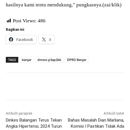
hasilnya kami tentu mendukung,” pungkasnya.(zai/klik)
Post Views:
486
Bagikan ini:
Facebook
X
TAGS
banjar
dinsos p3ap2kb
DPRD Banjar
Artikulli paraprak
Artikulli tjetër
Dinkes Balangan Terus Tekan
Bahas Masalah Dian Marliana,
Angka Hipertensi, 2024 Turun
Komisi I Pastikan Tidak Ada