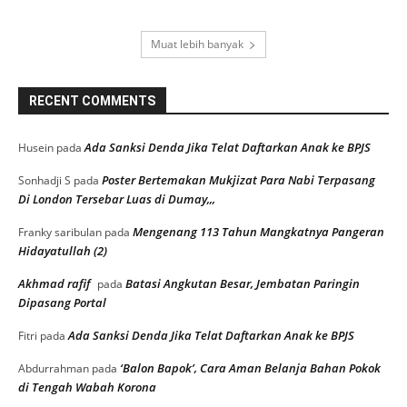
Muat lebih banyak
RECENT COMMENTS
Ada Sanksi Denda Jika Telat Daftarkan Anak ke BPJS
Husein
pada
Poster Bertemakan Mukjizat Para Nabi Terpasang
Sonhadji S
pada
Di London Tersebar Luas di Dumay,,,
Mengenang 113 Tahun Mangkatnya Pangeran
Franky saribulan
pada
Hidayatullah (2)
Akhmad rafif
Batasi Angkutan Besar, Jembatan Paringin
pada
Dipasang Portal
Ada Sanksi Denda Jika Telat Daftarkan Anak ke BPJS
Fitri
pada
‘Balon Bapok’, Cara Aman Belanja Bahan Pokok
Abdurrahman
pada
di Tengah Wabah Korona