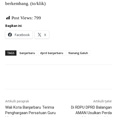
berkembang. (to/klik)
Post Views:
799
Bagikan ini:
Facebook
X
TAGS
banjarbaru
dprd banjarbaru
Nanang Galuh
Artikulli paraprak
Artikulli tjetër
Wali Kota Banjarbaru Terima
Di RDPU DPRD Balangan
Penghargaan Persatuan Guru
AMAN Usulkan Perda