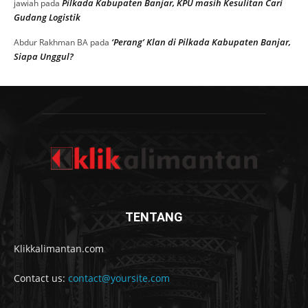
Pilkada Kabupaten Banjar, KPU masih Kesulitan Cari
jawiah
pada
Gudang Logistik
‘Perang’ Klan di Pilkada Kabupaten Banjar,
Abdur Rakhman BA
pada
Siapa Unggul?
TENTANG
Klikkalimantan.com
Contact us:
contact@yoursite.com