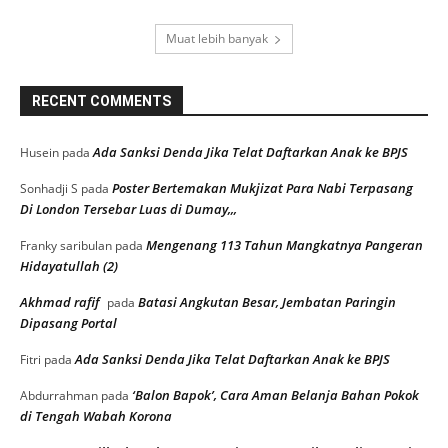
Muat lebih banyak
RECENT COMMENTS
Ada Sanksi Denda Jika Telat Daftarkan Anak ke BPJS
Husein
pada
Poster Bertemakan Mukjizat Para Nabi Terpasang
Sonhadji S
pada
Di London Tersebar Luas di Dumay,,,
Mengenang 113 Tahun Mangkatnya Pangeran
Franky saribulan
pada
Hidayatullah (2)
Akhmad rafif
Batasi Angkutan Besar, Jembatan Paringin
pada
Dipasang Portal
Ada Sanksi Denda Jika Telat Daftarkan Anak ke BPJS
Fitri
pada
‘Balon Bapok’, Cara Aman Belanja Bahan Pokok
Abdurrahman
pada
di Tengah Wabah Korona