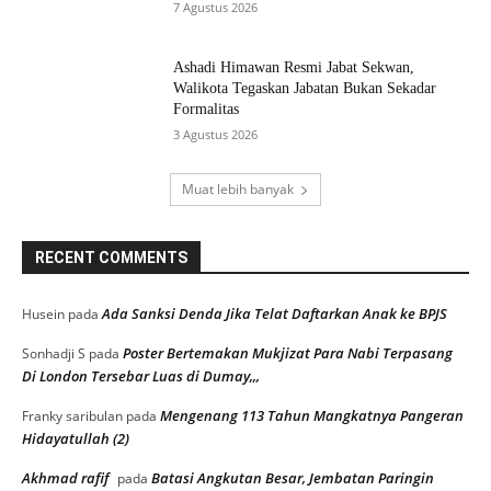
7 Agustus 2026
Ashadi Himawan Resmi Jabat Sekwan,
Walikota Tegaskan Jabatan Bukan Sekadar
Formalitas
3 Agustus 2026
Muat lebih banyak
RECENT COMMENTS
Ada Sanksi Denda Jika Telat Daftarkan Anak ke BPJS
Husein
pada
Poster Bertemakan Mukjizat Para Nabi Terpasang
Sonhadji S
pada
Di London Tersebar Luas di Dumay,,,
Mengenang 113 Tahun Mangkatnya Pangeran
Franky saribulan
pada
Hidayatullah (2)
Akhmad rafif
Batasi Angkutan Besar, Jembatan Paringin
pada