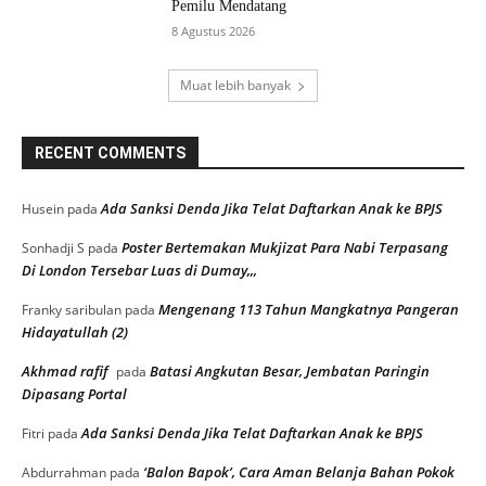
Pemilu Mendatang
8 Agustus 2026
Muat lebih banyak
RECENT COMMENTS
Ada Sanksi Denda Jika Telat Daftarkan Anak ke BPJS
Husein
pada
Poster Bertemakan Mukjizat Para Nabi Terpasang
Sonhadji S
pada
Di London Tersebar Luas di Dumay,,,
Mengenang 113 Tahun Mangkatnya Pangeran
Franky saribulan
pada
Hidayatullah (2)
Akhmad rafif
Batasi Angkutan Besar, Jembatan Paringin
pada
Dipasang Portal
Ada Sanksi Denda Jika Telat Daftarkan Anak ke BPJS
Fitri
pada
‘Balon Bapok’, Cara Aman Belanja Bahan Pokok
Abdurrahman
pada