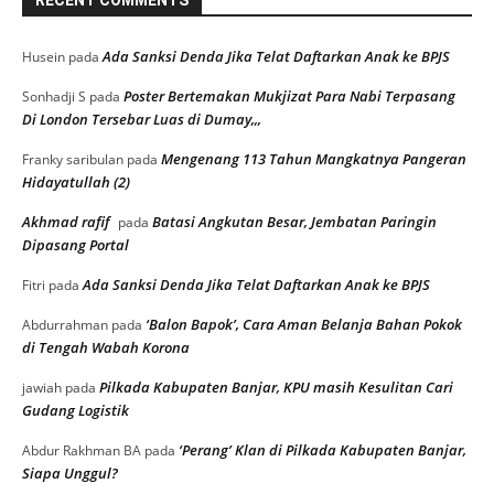
Ada Sanksi Denda Jika Telat Daftarkan Anak ke BPJS
Husein
pada
Poster Bertemakan Mukjizat Para Nabi Terpasang
Sonhadji S
pada
Di London Tersebar Luas di Dumay,,,
Mengenang 113 Tahun Mangkatnya Pangeran
Franky saribulan
pada
Hidayatullah (2)
Akhmad rafif
Batasi Angkutan Besar, Jembatan Paringin
pada
Dipasang Portal
Ada Sanksi Denda Jika Telat Daftarkan Anak ke BPJS
Fitri
pada
‘Balon Bapok’, Cara Aman Belanja Bahan Pokok
Abdurrahman
pada
di Tengah Wabah Korona
Pilkada Kabupaten Banjar, KPU masih Kesulitan Cari
jawiah
pada
Gudang Logistik
‘Perang’ Klan di Pilkada Kabupaten Banjar,
Abdur Rakhman BA
pada
Siapa Unggul?