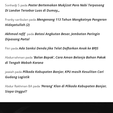
Poster Bertemakan Mukjizat Para Nabi Terpasang
Sonhadji S
pada
Di London Tersebar Luas di Dumay,,,
Mengenang 113 Tahun Mangkatnya Pangeran
Franky saribulan
pada
Hidayatullah (2)
Akhmad rafif
Batasi Angkutan Besar, Jembatan Paringin
pada
Dipasang Portal
Ada Sanksi Denda Jika Telat Daftarkan Anak ke BPJS
Fitri
pada
‘Balon Bapok’, Cara Aman Belanja Bahan Pokok
Abdurrahman
pada
di Tengah Wabah Korona
Pilkada Kabupaten Banjar, KPU masih Kesulitan Cari
jawiah
pada
Gudang Logistik
‘Perang’ Klan di Pilkada Kabupaten Banjar,
Abdur Rakhman BA
pada
Siapa Unggul?