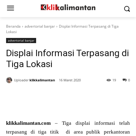
Beranda
advertorial banjar
Displai Informasi Terpasang di Tiga
Lokasi
advertorial banjar
Displai Informasi Terpasang di
Tiga Lokasi
Uploader
klikkalimantan
16 Maret 2020
19
0
klikkalimantan.com
– Tiga displai informasi telah
terpasang di tiga titik di area publik perkantoran