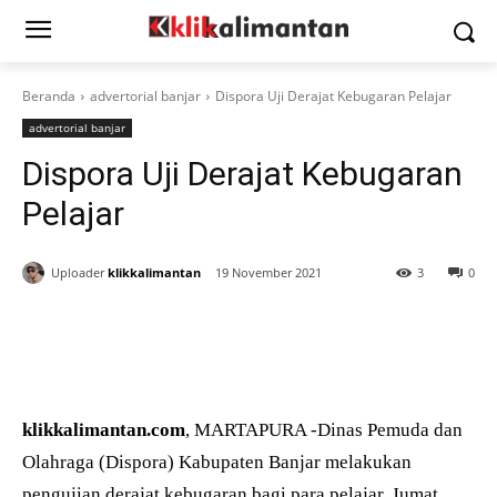
Beranda
advertorial banjar
Dispora Uji Derajat Kebugaran Pelajar
advertorial banjar
Dispora Uji Derajat Kebugaran
Pelajar
Uploader
klikkalimantan
19 November 2021
3
0
klikkalimantan.com
, MARTAPURA -Dinas Pemuda dan
Olahraga (Dispora) Kabupaten Banjar melakukan
pengujian derajat kebugaran bagi para pelajar, Jumat