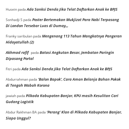
Ada Sanksi Denda Jika Telat Daftarkan Anak ke BPJS
Husein
pada
Poster Bertemakan Mukjizat Para Nabi Terpasang
Sonhadji S
pada
Di London Tersebar Luas di Dumay,,,
Mengenang 113 Tahun Mangkatnya Pangeran
Franky saribulan
pada
Hidayatullah (2)
Akhmad rafif
Batasi Angkutan Besar, Jembatan Paringin
pada
Dipasang Portal
Ada Sanksi Denda Jika Telat Daftarkan Anak ke BPJS
Fitri
pada
‘Balon Bapok’, Cara Aman Belanja Bahan Pokok
Abdurrahman
pada
di Tengah Wabah Korona
Pilkada Kabupaten Banjar, KPU masih Kesulitan Cari
jawiah
pada
Gudang Logistik
‘Perang’ Klan di Pilkada Kabupaten Banjar,
Abdur Rakhman BA
pada
Siapa Unggul?