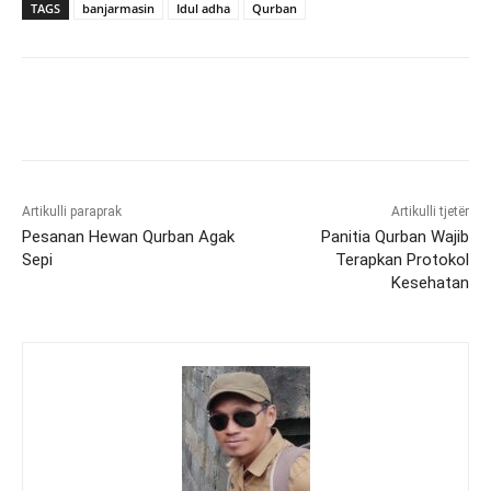
TAGS
banjarmasin
Idul adha
Qurban
Artikulli paraprak
Artikulli tjetër
Pesanan Hewan Qurban Agak
Panitia Qurban Wajib
Sepi
Terapkan Protokol
Kesehatan