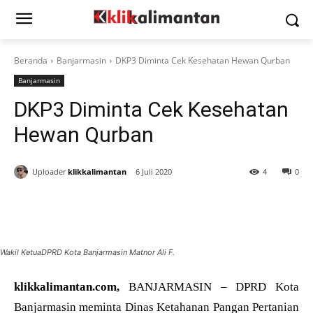
Beranda
Banjarmasin
DKP3 Diminta Cek Kesehatan Hewan Qurban
Banjarmasin
DKP3 Diminta Cek Kesehatan
Hewan Qurban
Uploader
klikkalimantan
6 Juli 2020
4
0
Wakil KetuaDPRD Kota Banjarmasin Matnor Ali F.
klikkalimantan.com,
BANJARMASIN – DPRD Kota
Banjarmasin meminta Dinas Ketahanan Pangan Pertanian