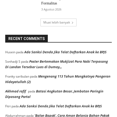
Formalitas
3 Agustus 2026
Muat lebih banyak
RECENT COMMENTS
Ada Sanksi Denda Jika Telat Daftarkan Anak ke BPJS
Husein
pada
Poster Bertemakan Mukjizat Para Nabi Terpasang
Sonhadji S
pada
Di London Tersebar Luas di Dumay,,,
Mengenang 113 Tahun Mangkatnya Pangeran
Franky saribulan
pada
Hidayatullah (2)
Akhmad rafif
Batasi Angkutan Besar, Jembatan Paringin
pada
Dipasang Portal
Ada Sanksi Denda Jika Telat Daftarkan Anak ke BPJS
Fitri
pada
‘Balon Bapok’, Cara Aman Belanja Bahan Pokok
Abdurrahman
pada