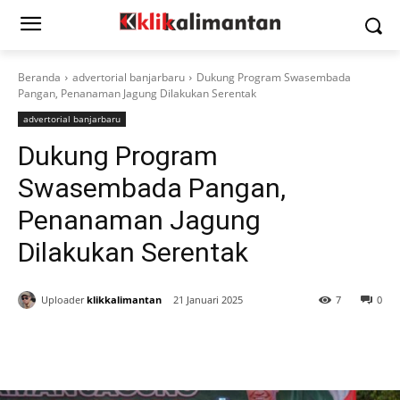
Beranda
advertorial banjarbaru
Dukung Program Swasembada
Pangan, Penanaman Jagung Dilakukan Serentak
advertorial banjarbaru
Dukung Program
Swasembada Pangan,
Penanaman Jagung
Dilakukan Serentak
Uploader
klikkalimantan
21 Januari 2025
7
0