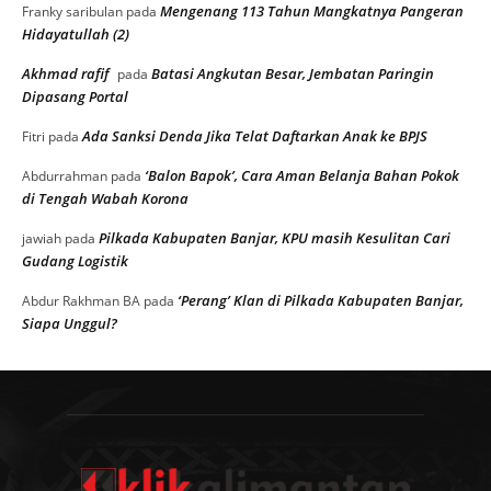
Mengenang 113 Tahun Mangkatnya Pangeran
Franky saribulan
pada
Hidayatullah (2)
Akhmad rafif
Batasi Angkutan Besar, Jembatan Paringin
pada
Dipasang Portal
Ada Sanksi Denda Jika Telat Daftarkan Anak ke BPJS
Fitri
pada
‘Balon Bapok’, Cara Aman Belanja Bahan Pokok
Abdurrahman
pada
di Tengah Wabah Korona
Pilkada Kabupaten Banjar, KPU masih Kesulitan Cari
jawiah
pada
Gudang Logistik
‘Perang’ Klan di Pilkada Kabupaten Banjar,
Abdur Rakhman BA
pada
Siapa Unggul?