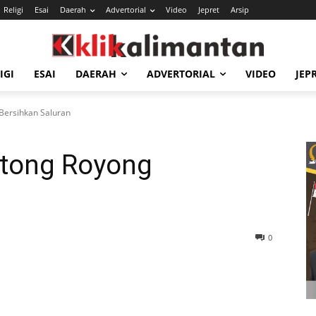
Religi
Esai
Daerah
Advertorial
Video
Jepret
Arsip
IGI
ESAI
DAERAH
ADVERTORIAL
VIDEO
JEP
Bersihkan Saluran
otong Royong
0