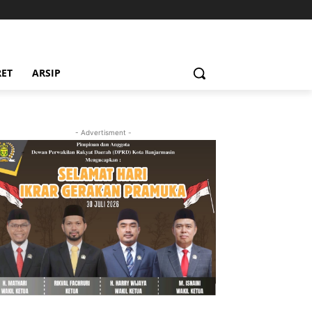
RET
ARSIP
- Advertisment -