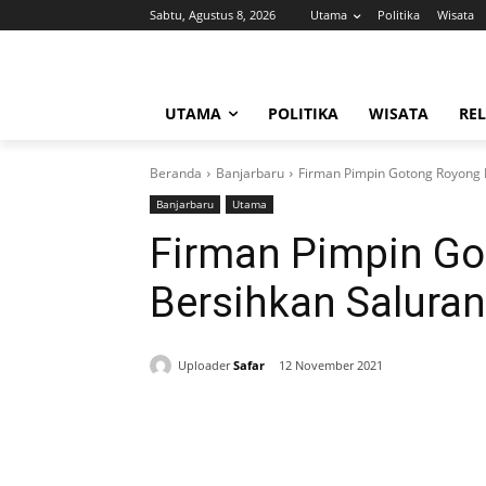
Sabtu, Agustus 8, 2026
Utama
Politika
Wisata
UTAMA
POLITIKA
WISATA
REL
Beranda
Banjarbaru
Firman Pimpin Gotong Royong 
Banjarbaru
Utama
Firman Pimpin G
Bersihkan Saluran
Uploader
Safar
12 November 2021
Bagikan