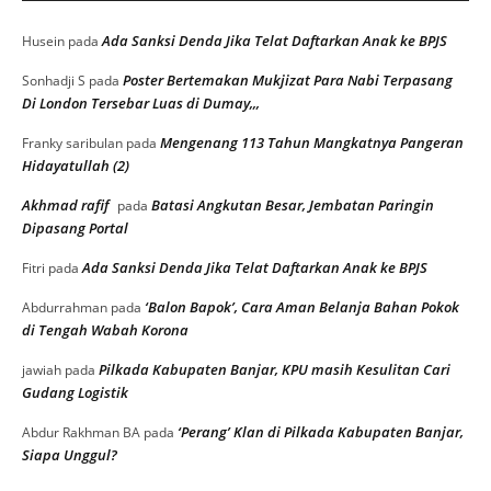
Ada Sanksi Denda Jika Telat Daftarkan Anak ke BPJS
Husein
pada
Poster Bertemakan Mukjizat Para Nabi Terpasang
Sonhadji S
pada
Di London Tersebar Luas di Dumay,,,
Mengenang 113 Tahun Mangkatnya Pangeran
Franky saribulan
pada
Hidayatullah (2)
Akhmad rafif
Batasi Angkutan Besar, Jembatan Paringin
pada
Dipasang Portal
Ada Sanksi Denda Jika Telat Daftarkan Anak ke BPJS
Fitri
pada
‘Balon Bapok’, Cara Aman Belanja Bahan Pokok
Abdurrahman
pada
di Tengah Wabah Korona
Pilkada Kabupaten Banjar, KPU masih Kesulitan Cari
jawiah
pada
Gudang Logistik
‘Perang’ Klan di Pilkada Kabupaten Banjar,
Abdur Rakhman BA
pada
Siapa Unggul?