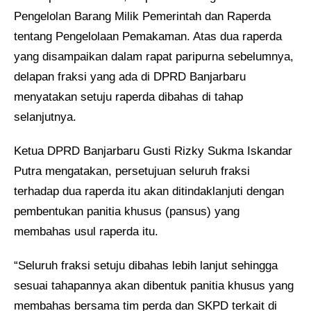
Pengelolan
B
arang
M
ilik
P
emerintah dan
R
aperda
tentang Pengelolaan Pemakaman.
Atas dua raperda
yang disampaikan dalam rapat paripurna sebelumnya,
delapan fraksi yang ada di DPRD Banjarbaru
menyatakan setuju raperda dibahas di tahap
selanjutnya.
Ketua DPRD Banjarbaru Gusti Rizky Sukma Iskandar
Putra mengatakan, persetujuan seluruh fraksi
terhadap dua raperda itu akan ditindaklanjuti dengan
pembentukan panitia khusus
(pansus)
yang
membahas usul raperda itu.
“Seluruh fraksi setuju dibahas lebih lanjut sehingga
sesuai tahapannya akan dibentuk panitia khusus yang
membahas bersama tim perda dan SKPD terkait di