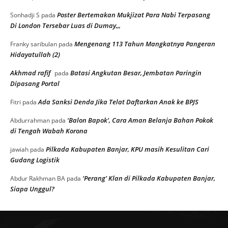
Poster Bertemakan Mukjizat Para Nabi Terpasang
Sonhadji S
pada
Di London Tersebar Luas di Dumay,,,
Mengenang 113 Tahun Mangkatnya Pangeran
Franky saribulan
pada
Hidayatullah (2)
Akhmad rafif
Batasi Angkutan Besar, Jembatan Paringin
pada
Dipasang Portal
Ada Sanksi Denda Jika Telat Daftarkan Anak ke BPJS
Fitri
pada
‘Balon Bapok’, Cara Aman Belanja Bahan Pokok
Abdurrahman
pada
di Tengah Wabah Korona
Pilkada Kabupaten Banjar, KPU masih Kesulitan Cari
jawiah
pada
Gudang Logistik
‘Perang’ Klan di Pilkada Kabupaten Banjar,
Abdur Rakhman BA
pada
Siapa Unggul?