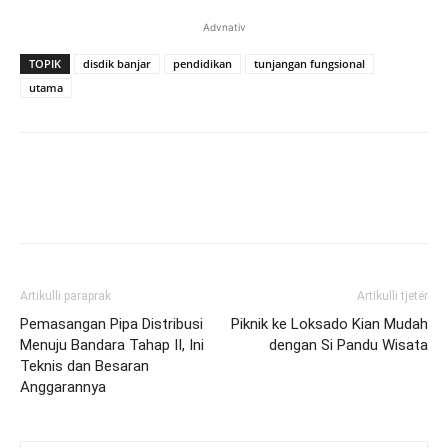
Advnativ
TOPIK
disdik banjar
pendidikan
tunjangan fungsional
utama
Artikulli paraprak
Artikulli tjetër
Pemasangan Pipa Distribusi
Piknik ke Loksado Kian Mudah
Menuju Bandara Tahap II, Ini
dengan Si Pandu Wisata
Teknis dan Besaran
Anggarannya