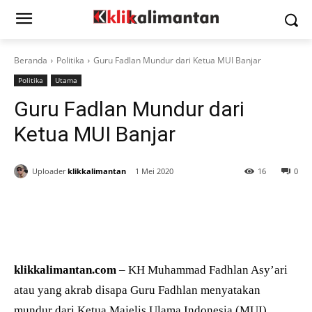
Beranda
Politika
Guru Fadlan Mundur dari Ketua MUI Banjar
Politika
Utama
Guru Fadlan Mundur dari
Ketua MUI Banjar
Uploader
klikkalimantan
1 Mei 2020
16
0
klikkalimantan.com
– KH Muhammad Fadhlan Asy’ari
atau yang akrab disapa Guru Fadhlan menyatakan
mundur dari Ketua Majelis Ulama Indonesia (MUI)