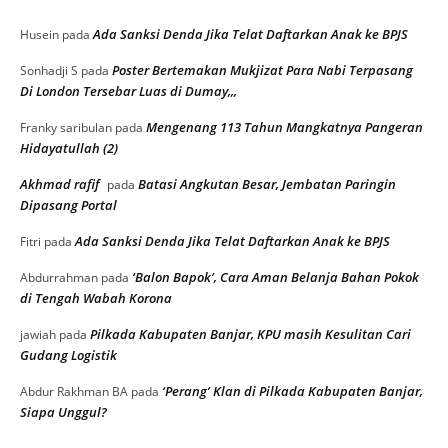
Ada Sanksi Denda Jika Telat Daftarkan Anak ke BPJS
Husein
pada
Poster Bertemakan Mukjizat Para Nabi Terpasang
Sonhadji S
pada
Di London Tersebar Luas di Dumay,,,
Mengenang 113 Tahun Mangkatnya Pangeran
Franky saribulan
pada
Hidayatullah (2)
Akhmad rafif
Batasi Angkutan Besar, Jembatan Paringin
pada
Dipasang Portal
Ada Sanksi Denda Jika Telat Daftarkan Anak ke BPJS
Fitri
pada
‘Balon Bapok’, Cara Aman Belanja Bahan Pokok
Abdurrahman
pada
di Tengah Wabah Korona
Pilkada Kabupaten Banjar, KPU masih Kesulitan Cari
jawiah
pada
Gudang Logistik
‘Perang’ Klan di Pilkada Kabupaten Banjar,
Abdur Rakhman BA
pada
Siapa Unggul?