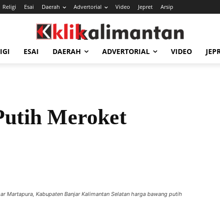
Religi
Esai
Daerah
Advertorial
Video
Jepret
Arsip
IGI
ESAI
DAERAH
ADVERTORIAL
VIDEO
JEP
utih Meroket
ar Martapura, Kabupaten Banjar Kalimantan Selatan harga bawang putih