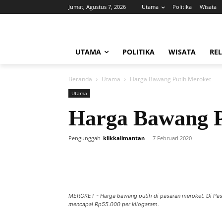
Jumat, Agustus 7, 2026
Utama
Politika
Wisata
UTAMA
POLITIKA
WISATA
REL
Beranda
Utama
Harga Bawang Putih Meroket
Utama
Harga Bawang P
Pengunggah
klikkalimantan
-
7 Februari 2020
MEROKET - Harga bawang putih di pasaran meroket. Di Pas
mencapai Rp55.000 per kilogaram.