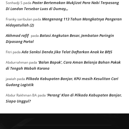
Poster Bertemakan Mukjizat Para Nabi Terpasang
Sonhadji S
pada
Di London Tersebar Luas di Dumay,,,
Mengenang 113 Tahun Mangkatnya Pangeran
Franky saribulan
pada
Hidayatullah (2)
Akhmad rafif
Batasi Angkutan Besar, Jembatan Paringin
pada
Dipasang Portal
Ada Sanksi Denda Jika Telat Daftarkan Anak ke BPJS
Fitri
pada
‘Balon Bapok’, Cara Aman Belanja Bahan Pokok
Abdurrahman
pada
di Tengah Wabah Korona
Pilkada Kabupaten Banjar, KPU masih Kesulitan Cari
jawiah
pada
Gudang Logistik
‘Perang’ Klan di Pilkada Kabupaten Banjar,
Abdur Rakhman BA
pada
Siapa Unggul?