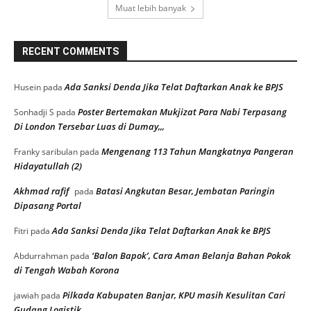
Muat lebih banyak
RECENT COMMENTS
Ada Sanksi Denda Jika Telat Daftarkan Anak ke BPJS
Husein
pada
Poster Bertemakan Mukjizat Para Nabi Terpasang
Sonhadji S
pada
Di London Tersebar Luas di Dumay,,,
Mengenang 113 Tahun Mangkatnya Pangeran
Franky saribulan
pada
Hidayatullah (2)
Akhmad rafif
Batasi Angkutan Besar, Jembatan Paringin
pada
Dipasang Portal
Ada Sanksi Denda Jika Telat Daftarkan Anak ke BPJS
Fitri
pada
‘Balon Bapok’, Cara Aman Belanja Bahan Pokok
Abdurrahman
pada
di Tengah Wabah Korona
Pilkada Kabupaten Banjar, KPU masih Kesulitan Cari
jawiah
pada
Gudang Logistik