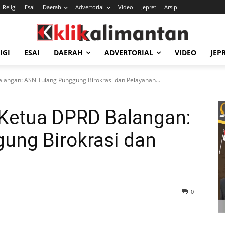
Religi
Esai
Daerah
Advertorial
Video
Jepret
Arsip
IGI
ESAI
DAERAH
ADVERTORIAL
VIDEO
JEP
alangan: ASN Tulang Punggung Birokrasi dan Pelayanan...
 Ketua DPRD Balangan:
ung Birokrasi dan
0