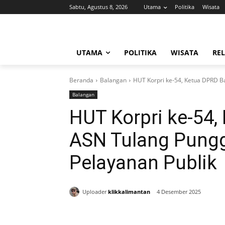
Sabtu, Agustus 8, 2026
Utama
Politika
Wisata
UTAMA
POLITIKA
WISATA
REL
Beranda
Balangan
HUT Korpri ke-54, Ketua DPRD B
Balangan
HUT Korpri ke-54,
ASN Tulang Pungg
Pelayanan Publik
Uploader
klikkalimantan
4 Desember 2025
Bagikan