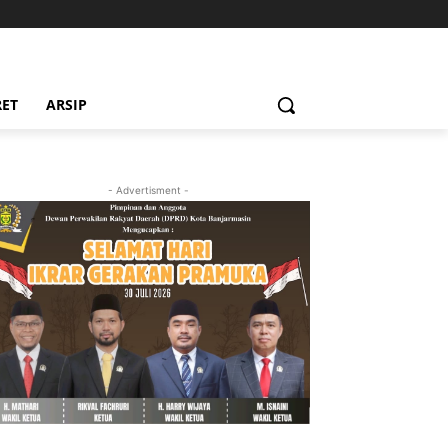
RET
ARSIP
- Advertisment -