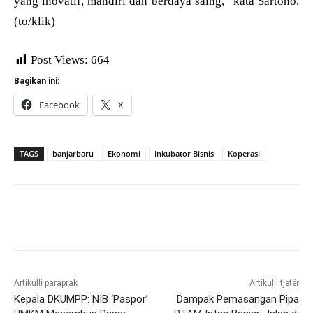
yang inovatif, mandiri dan berdaya saing,” kata Sartono.
(to/klik)
Post Views:
664
Bagikan ini:
Facebook
X
TAGS
banjarbaru
Ekonomi
Inkubator Bisnis
Koperasi
Artikulli paraprak
Artikulli tjetër
Kepala DKUMPP: NIB ‘Paspor’
Dampak Pemasangan Pipa