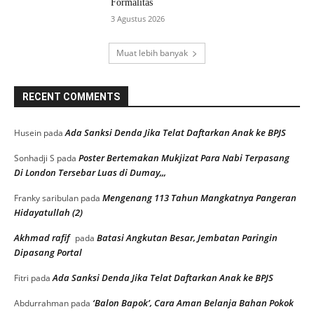
Formalitas
3 Agustus 2026
Muat lebih banyak
RECENT COMMENTS
Ada Sanksi Denda Jika Telat Daftarkan Anak ke BPJS
Husein
pada
Poster Bertemakan Mukjizat Para Nabi Terpasang
Sonhadji S
pada
Di London Tersebar Luas di Dumay,,,
Mengenang 113 Tahun Mangkatnya Pangeran
Franky saribulan
pada
Hidayatullah (2)
Akhmad rafif
Batasi Angkutan Besar, Jembatan Paringin
pada
Dipasang Portal
Ada Sanksi Denda Jika Telat Daftarkan Anak ke BPJS
Fitri
pada
‘Balon Bapok’, Cara Aman Belanja Bahan Pokok
Abdurrahman
pada