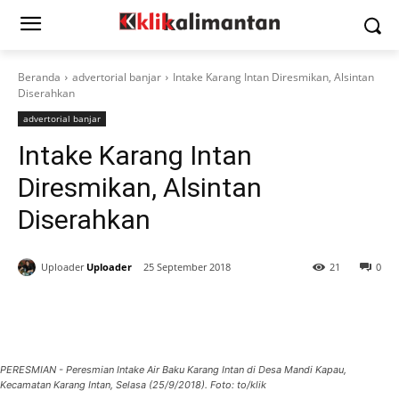
Beranda
advertorial banjar
Intake Karang Intan Diresmikan, Alsintan
Diserahkan
advertorial banjar
Intake Karang Intan
Diresmikan, Alsintan
Diserahkan
Uploader
Uploader
25 September 2018
21
0
PERESMIAN - Peresmian Intake Air Baku Karang Intan di Desa Mandi Kapau,
Kecamatan Karang Intan, Selasa (25/9/2018). Foto: to/klik