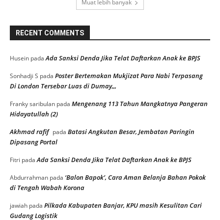
Muat lebih banyak
RECENT COMMENTS
Ada Sanksi Denda Jika Telat Daftarkan Anak ke BPJS
Husein
pada
Poster Bertemakan Mukjizat Para Nabi Terpasang
Sonhadji S
pada
Di London Tersebar Luas di Dumay,,,
Mengenang 113 Tahun Mangkatnya Pangeran
Franky saribulan
pada
Hidayatullah (2)
Akhmad rafif
Batasi Angkutan Besar, Jembatan Paringin
pada
Dipasang Portal
Ada Sanksi Denda Jika Telat Daftarkan Anak ke BPJS
Fitri
pada
‘Balon Bapok’, Cara Aman Belanja Bahan Pokok
Abdurrahman
pada
di Tengah Wabah Korona
Pilkada Kabupaten Banjar, KPU masih Kesulitan Cari
jawiah
pada
Gudang Logistik