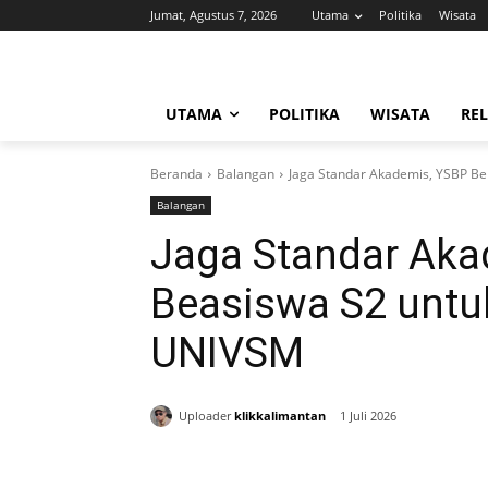
Jumat, Agustus 7, 2026
Utama
Politika
Wisata
UTAMA
POLITIKA
WISATA
REL
Beranda
Balangan
Jaga Standar Akademis, YSBP Be
Balangan
Jaga Standar Aka
Beasiswa S2 untu
UNIVSM
Uploader
klikkalimantan
1 Juli 2026
Bagikan