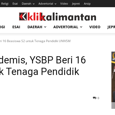
Religi
Esai
Daerah
Advertorial
Video
Jepret
Arsip
IGI
ESAI
DAERAH
ADVERTORIAL
VIDEO
JEP
ri 16 Beasiswa S2 untuk Tenaga Pendidik UNIVSM
demis, YSBP Beri 16
k Tenaga Pendidik
0