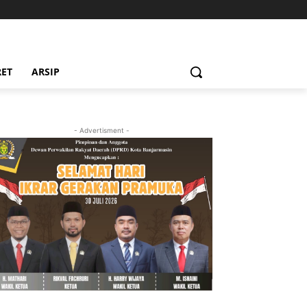
RET
ARSIP
- Advertisment -