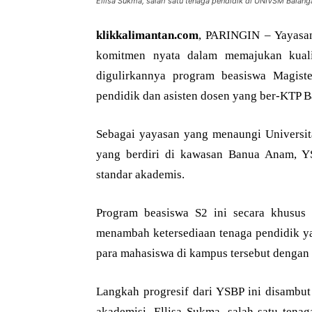
Ellisa Sukma, salah satu tenaga pendidik di UNIVSM Balang
klikkalimantan.com
, PARINGIN – Yayasan
komitmen nyata dalam memajukan kualit
digulirkannya program beasiswa Magist
pendidik dan asisten dosen yang ber-KTP 
Sebagai yayasan yang menaungi Universit
yang berdiri di kawasan Banua Anam, Y
standar akademis.
Program beasiswa S2 ini secara khusus 
menambah ketersediaan tenaga pendidik ya
para mahasiswa di kampus tersebut denga
Langkah progresif dari YSBP ini disambut
akademisi. Ellisa Sukma, salah satu ten