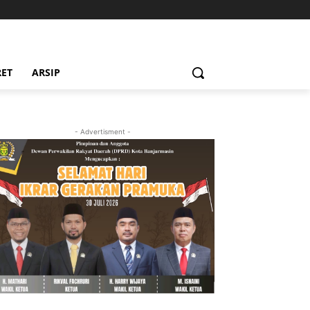
RET
ARSIP
- Advertisment -