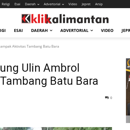
Religi
Esai
Daerah
Advertorial
Video
Jepret
Arsip
IGI
ESAI
DAERAH
ADVERTORIAL
VIDEO
JEP
Dampak Aktivitas Tambang Batu Bara
nung Ulin Ambrol
 Tambang Batu Bara
0