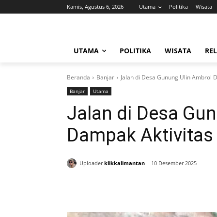
Kamis, Agustus 6, 2026
Utama
Politika
Wisata
UTAMA
POLITIKA
WISATA
REL
Beranda
Banjar
Jalan di Desa Gunung Ulin Ambrol 
Banjar
Utama
Jalan di Desa Gu
Dampak Aktivitas
Uploader
klikkalimantan
10 Desember 2025
Bagikan