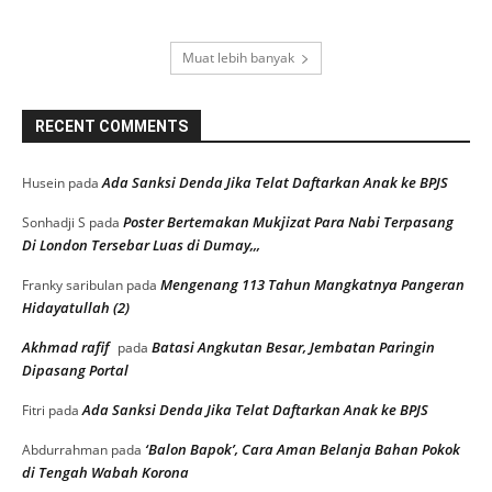
Muat lebih banyak
RECENT COMMENTS
Ada Sanksi Denda Jika Telat Daftarkan Anak ke BPJS
Husein
pada
Poster Bertemakan Mukjizat Para Nabi Terpasang
Sonhadji S
pada
Di London Tersebar Luas di Dumay,,,
Mengenang 113 Tahun Mangkatnya Pangeran
Franky saribulan
pada
Hidayatullah (2)
Akhmad rafif
Batasi Angkutan Besar, Jembatan Paringin
pada
Dipasang Portal
Ada Sanksi Denda Jika Telat Daftarkan Anak ke BPJS
Fitri
pada
‘Balon Bapok’, Cara Aman Belanja Bahan Pokok
Abdurrahman
pada
di Tengah Wabah Korona