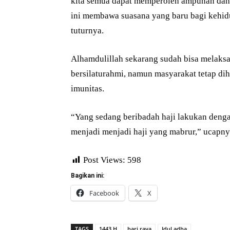
kita semua dapat memperoleh ampunan dan 
ini membawa suasana yang baru bagi kehidu
tuturnya.
Alhamdulillah sekarang sudah bisa melaksa
bersilaturahmi, namun masyarakat tetap di
imunitas.
“Yang sedang beribadah haji lakukan denga
menjadi menjadi haji yang mabrur,” ucapny
Post Views:
598
Bagikan ini:
Facebook
X
TAGS
1443 H
hari raya
Idul adha