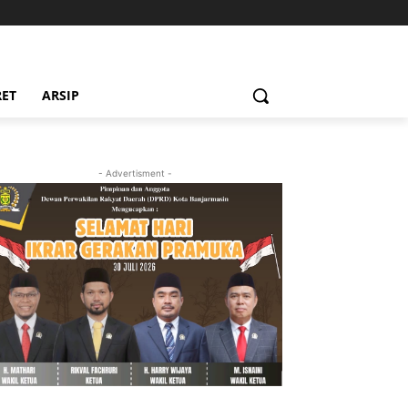
RET
ARSIP
- Advertisment -