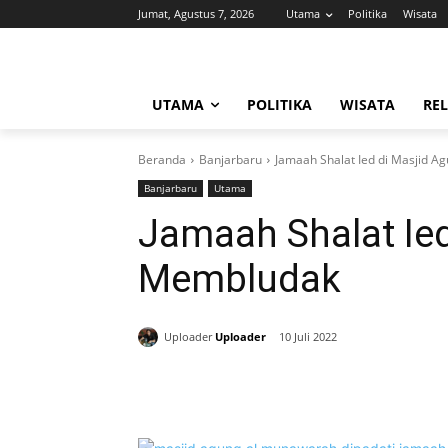
Jumat, Agustus 7, 2026
Utama
Politika
Wisata
UTAMA
POLITIKA
WISATA
REL
Beranda
Banjarbaru
Jamaah Shalat Ied di Masjid 
Banjarbaru
Utama
Jamaah Shalat Ie
Membludak
Uploader
Uploader
10 Juli 2022
Bagikan