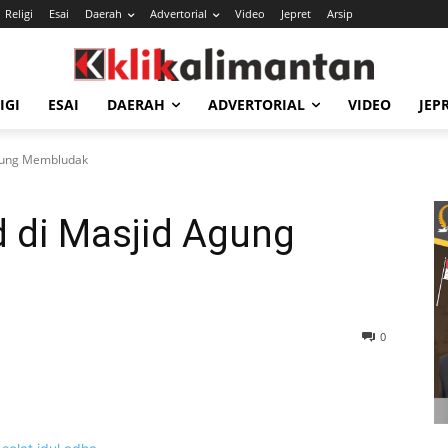
Religi
Esai
Daerah
Advertorial
Video
Jepret
Arsip
IGI
ESAI
DAERAH
ADVERTORIAL
VIDEO
JEP
Agung Membludak
d di Masjid Agung
0