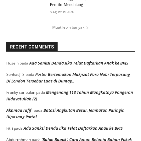
Pemilu Mendatang
8 Agustus 2026
Muat lebih banyak
RECENT COMMENTS
Ada Sanksi Denda Jika Telat Daftarkan Anak ke BPJS
Husein
pada
Poster Bertemakan Mukjizat Para Nabi Terpasang
Sonhadji S
pada
Di London Tersebar Luas di Dumay,,,
Mengenang 113 Tahun Mangkatnya Pangeran
Franky saribulan
pada
Hidayatullah (2)
Akhmad rafif
Batasi Angkutan Besar, Jembatan Paringin
pada
Dipasang Portal
Ada Sanksi Denda Jika Telat Daftarkan Anak ke BPJS
Fitri
pada
‘Balon Bapok’, Cara Aman Belanja Bahan Pokok
Abdurrahman
pada