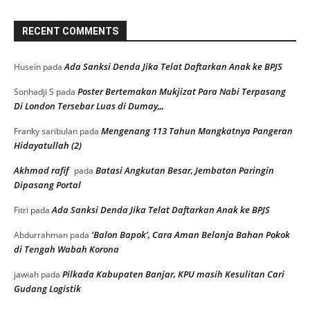
RECENT COMMENTS
Ada Sanksi Denda Jika Telat Daftarkan Anak ke BPJS
Husein
pada
Poster Bertemakan Mukjizat Para Nabi Terpasang
Sonhadji S
pada
Di London Tersebar Luas di Dumay,,,
Mengenang 113 Tahun Mangkatnya Pangeran
Franky saribulan
pada
Hidayatullah (2)
Akhmad rafif
Batasi Angkutan Besar, Jembatan Paringin
pada
Dipasang Portal
Ada Sanksi Denda Jika Telat Daftarkan Anak ke BPJS
Fitri
pada
‘Balon Bapok’, Cara Aman Belanja Bahan Pokok
Abdurrahman
pada
di Tengah Wabah Korona
Pilkada Kabupaten Banjar, KPU masih Kesulitan Cari
jawiah
pada
Gudang Logistik