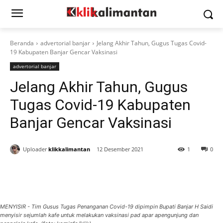
Beranda
advertorial banjar
Jelang Akhir Tahun, Gugus Tugas Covid-
19 Kabupaten Banjar Gencar Vaksinasi
advertorial banjar
Jelang Akhir Tahun, Gugus
Tugas Covid-19 Kabupaten
Banjar Gencar Vaksinasi
Uploader
klikkalimantan
12 Desember 2021
1
0
MENYISIR - Tim Gusus Tugas Penanganan Covid-19 dipimpin Bupati Banjar H Saidi
menyisir sejumlah kafe untuk melakukan vaksinasi pad apar apengunjung dan