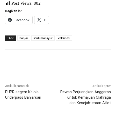
Post Views:
802
Bagikan ini:
Facebook
X
TAGS
banjar
saidi mansyur
Vaksinasi
Artikulli paraprak
Artikulli tjetër
PUPR segera Kelola
Dewan Perjuangkan Anggaran
Underpass Banjarsari
untuk Kemajuan Olahraga
dan Kesejahteraan Atlet