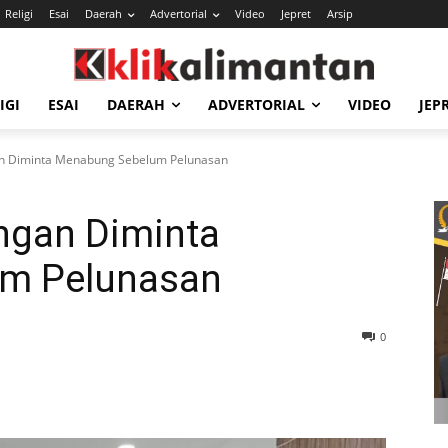
Religi
Esai
Daerah
Advertorial
Video
Jepret
Arsip
IGI
ESAI
DAERAH
ADVERTORIAL
VIDEO
JEP
an Diminta Menabung Sebelum Pelunasan
ngan Diminta
um Pelunasan
0