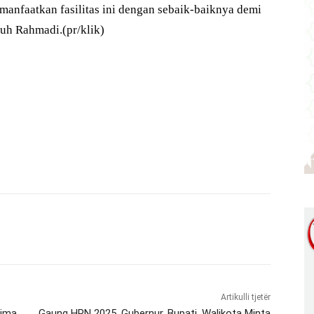
manfaatkan fasilitas ini dengan sebaik-baiknya demi
buh Rahmadi.(pr/klik)
Artikulli tjetër
rima
Gaung HPN 2025, Gubernur, Bupati, Walikota Minta