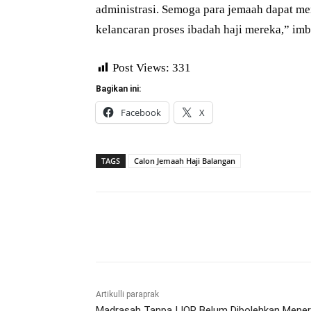
administrasi. Semoga para jemaah dapat me
kelancaran proses ibadah haji mereka,” im
Post Views:
331
Bagikan ini:
Facebook
X
TAGS
Calon Jemaah Haji Balangan
Bagikan
Artikulli paraprak
Madrasah Tanpa IJOP Belum Dibolehkan Mene