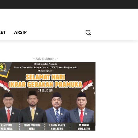
RET
ARSIP
- Advertisment -