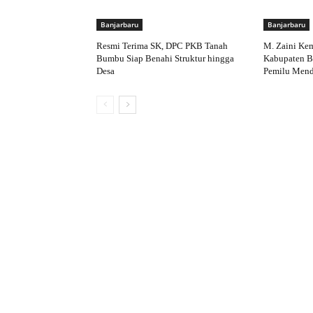
Banjarbaru
Banjarbaru
Resmi Terima SK, DPC PKB Tanah
M. Zaini Ke
Bumbu Siap Benahi Struktur hingga
Kabupaten Ba
Desa
Pemilu Mend