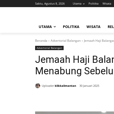
Sabtu, Agustus 8, 2026
Utama
Politika
Wisata
UTAMA
POLITIKA
WISATA
REL
Beranda
Advertorial Balangan
Jemaah Haji Balang
Advertorial Balangan
Jemaah Haji Bala
Menabung Sebel
Uploader
klikkalimantan
30 Januari 2025
Bagikan