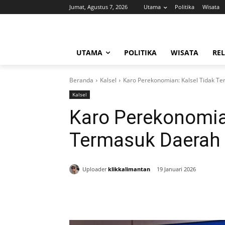
Jumat, Agustus 7, 2026
Utama
Politika
Wisata
UTAMA
POLITIKA
WISATA
REL
Beranda
Kalsel
Karo Perekonomian: Kalsel Tidak Te
Kalsel
Karo Perekonomian
Termasuk Daerah 
Uploader
klikkalimantan
19 Januari 2026
Bagikan