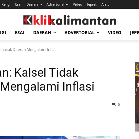
Religi
Esai
Daerah
Advertorial
Video
Jepret
Arsip
IGI
ESAI
DAERAH
ADVERTORIAL
VIDEO
JEP
rmasuk Daerah Mengalami Inflasi
: Kalsel Tidak
Mengalami Inflasi
0