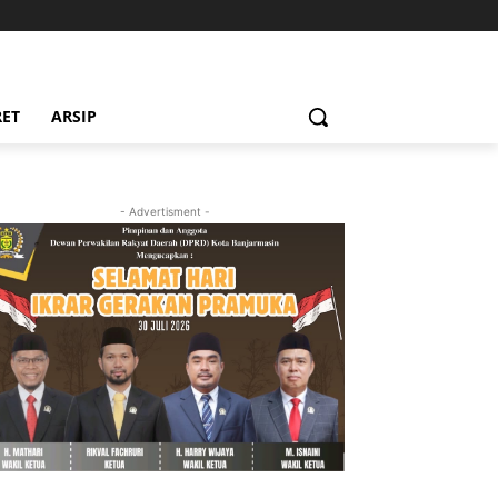
RET
ARSIP
- Advertisment -