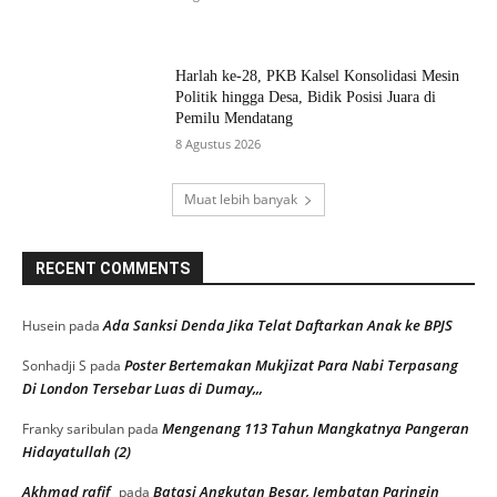
Harlah ke-28, PKB Kalsel Konsolidasi Mesin
Politik hingga Desa, Bidik Posisi Juara di
Pemilu Mendatang
8 Agustus 2026
Muat lebih banyak
RECENT COMMENTS
Ada Sanksi Denda Jika Telat Daftarkan Anak ke BPJS
Husein
pada
Poster Bertemakan Mukjizat Para Nabi Terpasang
Sonhadji S
pada
Di London Tersebar Luas di Dumay,,,
Mengenang 113 Tahun Mangkatnya Pangeran
Franky saribulan
pada
Hidayatullah (2)
Akhmad rafif
Batasi Angkutan Besar, Jembatan Paringin
pada