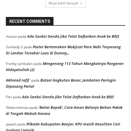
Muat lebih banyak
RECENT COMMENTS
Ada Sanksi Denda Jika Telat Daftarkan Anak ke BPJS
Husein
pada
Poster Bertemakan Mukjizat Para Nabi Terpasang
Sonhadji S
pada
Di London Tersebar Luas di Dumay,,,
Mengenang 113 Tahun Mangkatnya Pangeran
Franky saribulan
pada
Hidayatullah (2)
Akhmad rafif
Batasi Angkutan Besar, Jembatan Paringin
pada
Dipasang Portal
Ada Sanksi Denda Jika Telat Daftarkan Anak ke BPJS
Fitri
pada
‘Balon Bapok’, Cara Aman Belanja Bahan Pokok
Abdurrahman
pada
di Tengah Wabah Korona
Pilkada Kabupaten Banjar, KPU masih Kesulitan Cari
jawiah
pada
Gudang Logistik