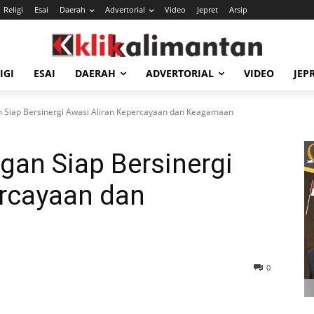
Religi
Esai
Daerah
Advertorial
Video
Jepret
Arsip
IGI
ESAI
DAERAH
ADVERTORIAL
VIDEO
JEP
 Siap Bersinergi Awasi Aliran Kepercayaan dan Keagamaan
gan Siap Bersinergi
ercayaan dan
0