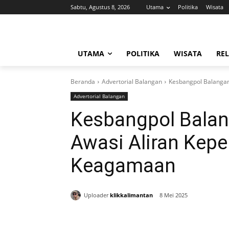
Sabtu, Agustus 8, 2026
Utama
Politika
Wisata
UTAMA
POLITIKA
WISATA
REL
Beranda
Advertorial Balangan
Kesbangpol Balangan
Advertorial Balangan
Kesbangpol Balan
Awasi Aliran Kep
Keagamaan
Uploader
klikkalimantan
8 Mei 2025
Bagikan