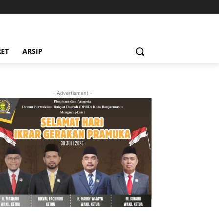
RET
ARSIP
- Advertisment -