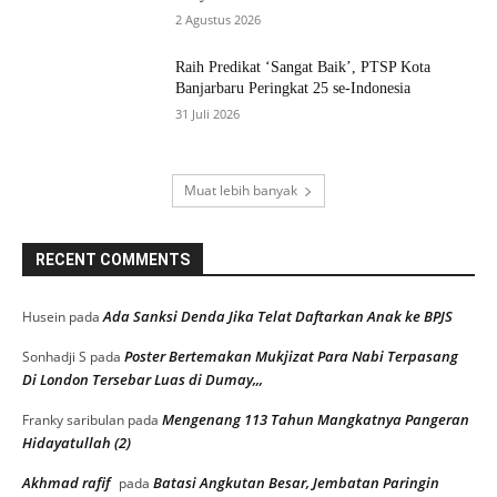
2 Agustus 2026
Raih Predikat ‘Sangat Baik’, PTSP Kota
Banjarbaru Peringkat 25 se-Indonesia
31 Juli 2026
Muat lebih banyak
RECENT COMMENTS
Ada Sanksi Denda Jika Telat Daftarkan Anak ke BPJS
Husein
pada
Poster Bertemakan Mukjizat Para Nabi Terpasang
Sonhadji S
pada
Di London Tersebar Luas di Dumay,,,
Mengenang 113 Tahun Mangkatnya Pangeran
Franky saribulan
pada
Hidayatullah (2)
Akhmad rafif
Batasi Angkutan Besar, Jembatan Paringin
pada