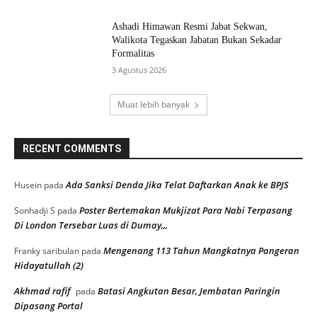
Ashadi Himawan Resmi Jabat Sekwan,
Walikota Tegaskan Jabatan Bukan Sekadar
Formalitas
3 Agustus 2026
Muat lebih banyak
RECENT COMMENTS
Ada Sanksi Denda Jika Telat Daftarkan Anak ke BPJS
Husein
pada
Poster Bertemakan Mukjizat Para Nabi Terpasang
Sonhadji S
pada
Di London Tersebar Luas di Dumay,,,
Mengenang 113 Tahun Mangkatnya Pangeran
Franky saribulan
pada
Hidayatullah (2)
Akhmad rafif
Batasi Angkutan Besar, Jembatan Paringin
pada
Dipasang Portal