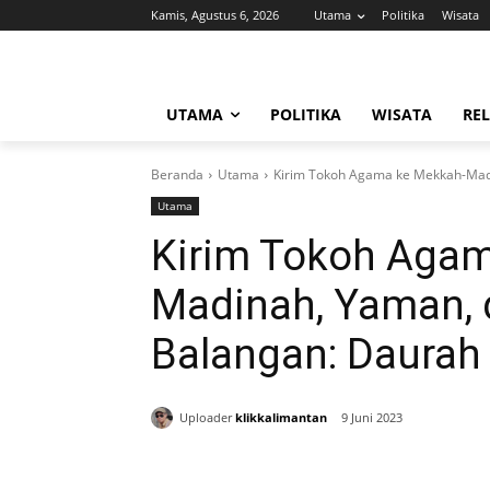
Kamis, Agustus 6, 2026
Utama
Politika
Wisata
UTAMA
POLITIKA
WISATA
REL
Beranda
Utama
Kirim Tokoh Agama ke Mekkah-Madi
Utama
Kirim Tokoh Aga
Madinah, Yaman, 
Balangan: Daurah 
Uploader
klikkalimantan
9 Juni 2023
Bagikan