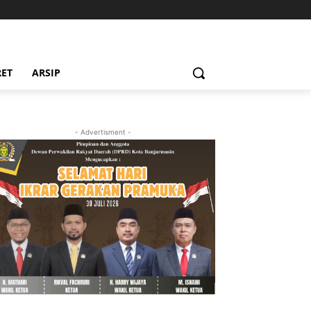
RET
ARSIP
- Advertisment -