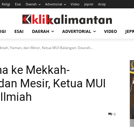
Religi
Esai
Daerah
Advertorial
Video
Jepret
Arsip
IGI
ESAI
DAERAH
ADVERTORIAL
VIDEO
JEP
nah, Yaman, dan Mesir, Ketua MUI Balangan: Daurah...
ma ke Mekkah-
dan Mesir, Ketua MUI
Ilmiah
0