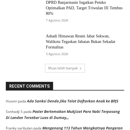
DPRD Banjarmasin Ingatkan Pemko
Optimalkan PAD, Target Triwulan III Tembus
80%
7 Agustus 2026
Ashadi Himawan Resmi Jabat Sekwan,
Walikota Tegaskan Jabatan Bukan Sekadar
Formalitas
3 Agustus 2026
Muat lebih banyak
RECENT COMMENTS
Ada Sanksi Denda Jika Telat Daftarkan Anak ke BPJS
Husein
pada
Poster Bertemakan Mukjizat Para Nabi Terpasang
Sonhadji S
pada
Di London Tersebar Luas di Dumay,,,
Mengenang 113 Tahun Mangkatnya Pangeran
Franky saribulan
pada