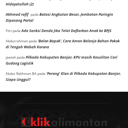
Hidayatullah (2)
Akhmad rafif
Batasi Angkutan Besar, Jembatan Paringin
pada
Dipasang Portal
Ada Sanksi Denda Jika Telat Daftarkan Anak ke BPJS
Fitri
pada
‘Balon Bapok’, Cara Aman Belanja Bahan Pokok
Abdurrahman
pada
di Tengah Wabah Korona
Pilkada Kabupaten Banjar, KPU masih Kesulitan Cari
jawiah
pada
Gudang Logistik
‘Perang’ Klan di Pilkada Kabupaten Banjar,
Abdur Rakhman BA
pada
Siapa Unggul?