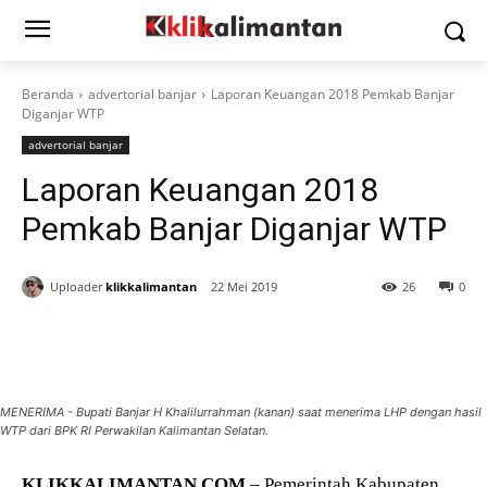
Beranda
advertorial banjar
Laporan Keuangan 2018 Pemkab Banjar
Diganjar WTP
advertorial banjar
Laporan Keuangan 2018
Pemkab Banjar Diganjar WTP
Uploader
klikkalimantan
22 Mei 2019
26
0
MENERIMA - Bupati Banjar H Khalilurrahman (kanan) saat menerima LHP dengan hasil
WTP dari BPK RI Perwakilan Kalimantan Selatan.
KLIKKALIMANTAN.COM
– Pemerintah Kabupaten