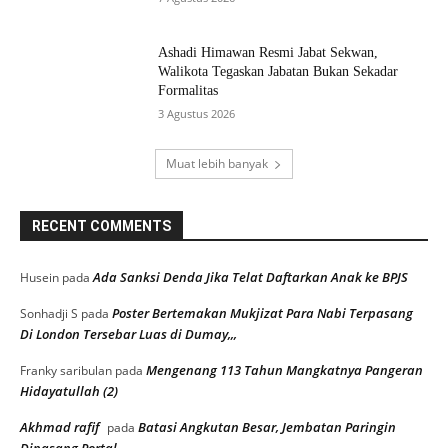
Ashadi Himawan Resmi Jabat Sekwan,
Walikota Tegaskan Jabatan Bukan Sekadar
Formalitas
3 Agustus 2026
Muat lebih banyak
RECENT COMMENTS
Ada Sanksi Denda Jika Telat Daftarkan Anak ke BPJS
Husein
pada
Poster Bertemakan Mukjizat Para Nabi Terpasang
Sonhadji S
pada
Di London Tersebar Luas di Dumay,,,
Mengenang 113 Tahun Mangkatnya Pangeran
Franky saribulan
pada
Hidayatullah (2)
Akhmad rafif
Batasi Angkutan Besar, Jembatan Paringin
pada
Dipasang Portal