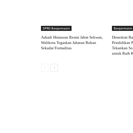
DPRD Banjarmasin
Banjarmasin
Ashadi Himawan Resmi Jabat Sekwan,
Demokrat Ba
Walikota Tegaskan Jabatan Bukan
Pendidikan P
Sekadar Formalitas
Tekankan Sol
untuk Raih 