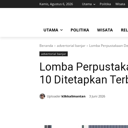
Kamis, Agustus 6, 2026
Utama
Politika
Wisata
UTAMA
POLITIKA
WISATA
REL
Beranda
advertorial banjar
Lomba Perpustakaan Des
advertorial banjar
Lomba Perpustaka
10 Ditetapkan Ter
Uploader
klikkalimantan
3 Juni 2026
Bagikan