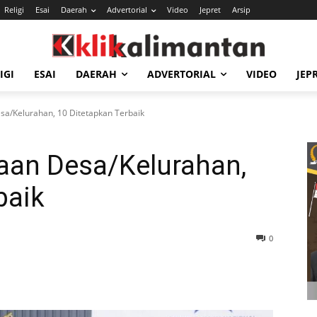
Religi
Esai
Daerah
Advertorial
Video
Jepret
Arsip
IGI
ESAI
DAERAH
ADVERTORIAL
VIDEO
JEP
a/Kelurahan, 10 Ditetapkan Terbaik
an Desa/Kelurahan,
baik
0