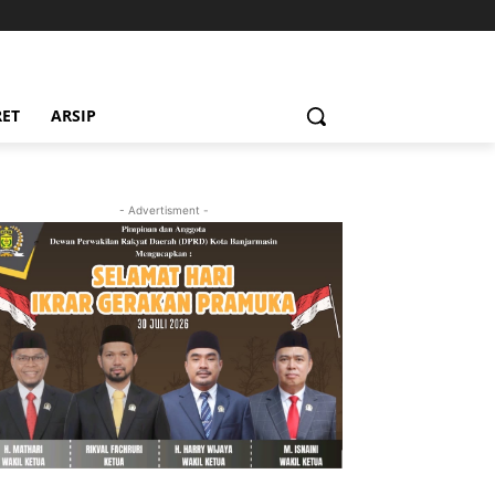
RET
ARSIP
- Advertisment -