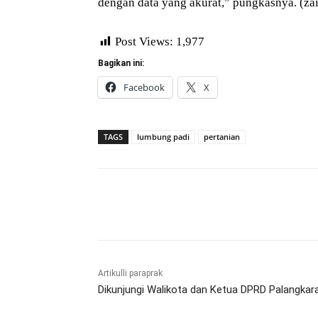
dengan data yang akurat,” pungkasnya. (zai
Post Views:
1,977
Bagikan ini:
Facebook
X
TAGS
lumbung padi
pertanian
Bagikan
Artikulli paraprak
Dikunjungi Walikota dan Ketua DPRD Palangkar