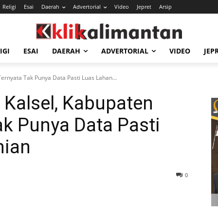
Religi
Esai
Daerah
Advertorial
Video
Jepret
Arsip
IGI
ESAI
DAERAH
ADVERTORIAL
VIDEO
JEP
ernyata Tak Punya Data Pasti Luas Lahan...
Kalsel, Kabupaten
ak Punya Data Pasti
nian
0