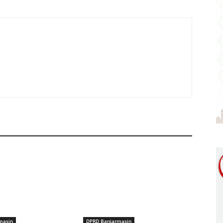
masin
DPRD Banjarmasin