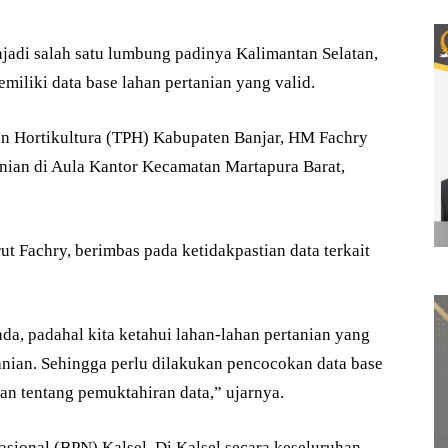
adi salah satu lumbung padinya Kalimantan Selatan,
iliki data base lahan pertanian yang valid.
n Hortikultura (TPH) Kabupaten Banjar, HM Fachry
anian di Aula Kantor Kecamatan Martapura Barat,
ut Fachry, berimbas pada ketidakpastian data terkait
da, padahal kita ketahui lahan-lahan pertanian yang
anian. Sehingga perlu dilakukan pencocokan data base
n tentang pemuktahiran data,” ujarnya.
sional (BPN) Kalsel, Di Kalsel secara keseluruhan,