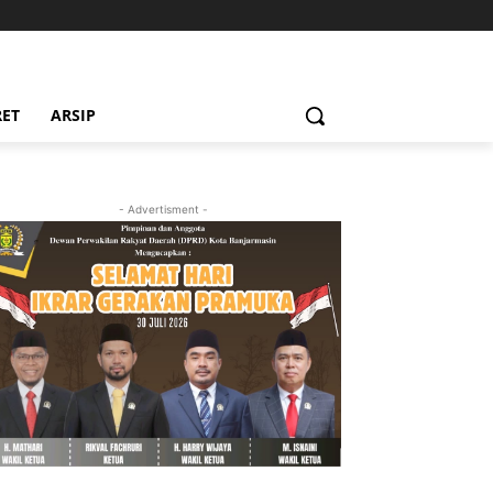
RET
ARSIP
- Advertisment -