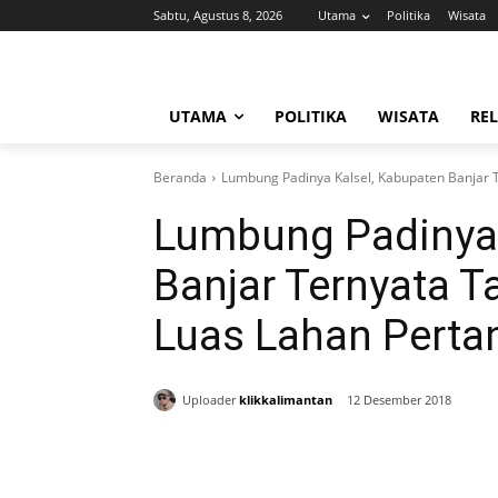
Sabtu, Agustus 8, 2026
Utama
Politika
Wisata
UTAMA
POLITIKA
WISATA
REL
Beranda
Lumbung Padinya Kalsel, Kabupaten Banjar T
Lumbung Padinya 
Banjar Ternyata T
Luas Lahan Perta
Uploader
klikkalimantan
12 Desember 2018
Bagikan