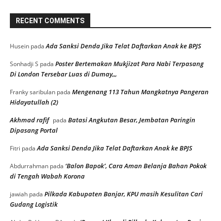
Komisi I DPRD Banjarmasin Gelar RDP
Sengketa Lahan di Banyiur, Dorong
Pengukuran Ulang untuk Kepastian Hukum
7 Agustus 2026
Pemko Sampaikan KUA-PPAS 2026, Walikota
Tegaskan Anggaran Harus Lebih Adaptif dan
Tepat Sasaran
7 Agustus 2026
DPRD Banjarmasin Ingatkan Pemko
Optimalkan PAD, Target Triwulan III Tembus
80%
7 Agustus 2026
Ashadi Himawan Resmi Jabat Sekwan,
Walikota Tegaskan Jabatan Bukan Sekadar
Formalitas
3 Agustus 2026