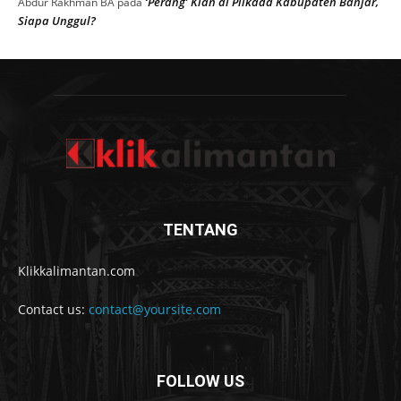
Muat lebih banyak
RECENT COMMENTS
Ada Sanksi Denda Jika Telat Daftarkan Anak ke BPJS
Husein
pada
Poster Bertemakan Mukjizat Para Nabi Terpasang
Sonhadji S
pada
Di London Tersebar Luas di Dumay,,,
Mengenang 113 Tahun Mangkatnya Pangeran
Franky saribulan
pada
Hidayatullah (2)
Akhmad rafif
Batasi Angkutan Besar, Jembatan Paringin
pada
Dipasang Portal
Ada Sanksi Denda Jika Telat Daftarkan Anak ke BPJS
Fitri
pada
‘Balon Bapok’, Cara Aman Belanja Bahan Pokok
Abdurrahman
pada
di Tengah Wabah Korona
Pilkada Kabupaten Banjar, KPU masih Kesulitan Cari
jawiah
pada