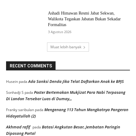
Ashadi Himawan Resmi Jabat Sekwan,
Walikota Tegaskan Jabatan Bukan Sekadar
Formalitas
3 Agustus 2026
Muat lebih banyak
RECENT COMMENTS
Ada Sanksi Denda Jika Telat Daftarkan Anak ke BPJS
Husein
pada
Poster Bertemakan Mukjizat Para Nabi Terpasang
Sonhadji S
pada
Di London Tersebar Luas di Dumay,,,
Mengenang 113 Tahun Mangkatnya Pangeran
Franky saribulan
pada
Hidayatullah (2)
Akhmad rafif
Batasi Angkutan Besar, Jembatan Paringin
pada
Dipasang Portal