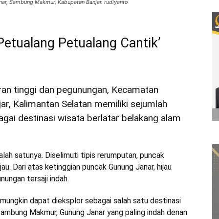
nar, Sambung Makmur, Kabupaten Banjar. rudiyanto
Petualang Petualang Cantik’
ran tinggi dan pegunungan, Kecamatan
, Kalimantan Selatan memiliki sejumlah
ai destinasi wisata berlatar belakang alam
lah satunya. Diselimuti tipis rerumputan, puncak
u. Dari atas ketinggian puncak Gunung Janar, hijau
nungan tersaji indah.
 mungkin dapat dieksplor sebagai salah satu destinasi
i Sambung Makmur, Gunung Janar yang paling indah denan