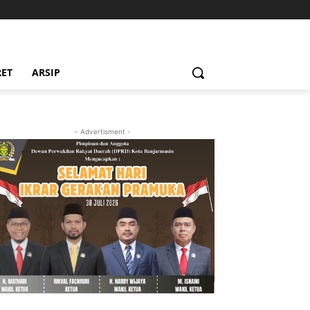
RET
ARSIP
- Advertisment -