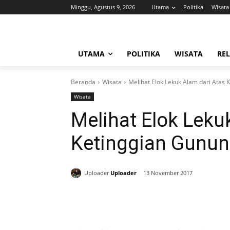
Minggu, Agustus 9, 2026
Utama
Politika
Wisata
UTAMA
POLITIKA
WISATA
REL
Beranda
Wisata
Melihat Elok Lekuk Alam dari Atas 
Wisata
Melihat Elok Leku
Ketinggian Gunun
Uploader
Uploader
13 November 2017
Bagikan