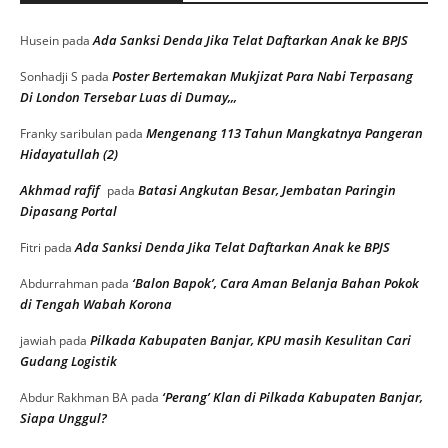
Ada Sanksi Denda Jika Telat Daftarkan Anak ke BPJS
Husein
pada
Poster Bertemakan Mukjizat Para Nabi Terpasang
Sonhadji S
pada
Di London Tersebar Luas di Dumay,,,
Mengenang 113 Tahun Mangkatnya Pangeran
Franky saribulan
pada
Hidayatullah (2)
Akhmad rafif
Batasi Angkutan Besar, Jembatan Paringin
pada
Dipasang Portal
Ada Sanksi Denda Jika Telat Daftarkan Anak ke BPJS
Fitri
pada
‘Balon Bapok’, Cara Aman Belanja Bahan Pokok
Abdurrahman
pada
di Tengah Wabah Korona
Pilkada Kabupaten Banjar, KPU masih Kesulitan Cari
jawiah
pada
Gudang Logistik
‘Perang’ Klan di Pilkada Kabupaten Banjar,
Abdur Rakhman BA
pada
Siapa Unggul?