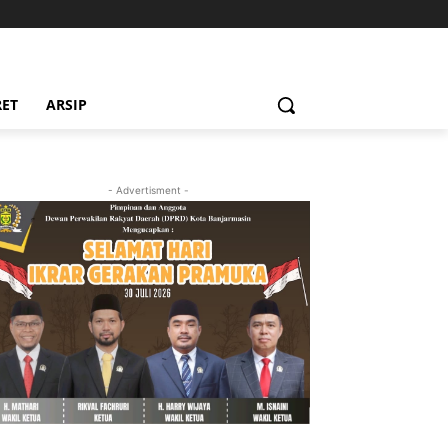
RET
ARSIP
- Advertisment -