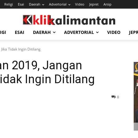
Religi
Esai
Daerah
Advertorial
Video
Jepret
Arsip
IGI
ESAI
DAERAH
ADVERTORIAL
VIDEO
JEP
Jika Tidak Ingin Ditilang
an 2019, Jangan
idak Ingin Ditilang
0