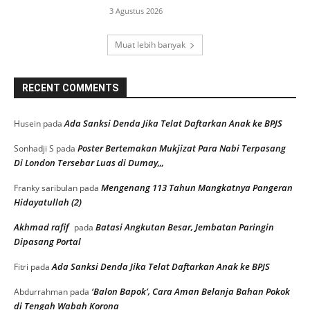
3 Agustus 2026
Muat lebih banyak
RECENT COMMENTS
Ada Sanksi Denda Jika Telat Daftarkan Anak ke BPJS
Husein
pada
Poster Bertemakan Mukjizat Para Nabi Terpasang
Sonhadji S
pada
Di London Tersebar Luas di Dumay,,,
Mengenang 113 Tahun Mangkatnya Pangeran
Franky saribulan
pada
Hidayatullah (2)
Akhmad rafif
Batasi Angkutan Besar, Jembatan Paringin
pada
Dipasang Portal
Ada Sanksi Denda Jika Telat Daftarkan Anak ke BPJS
Fitri
pada
‘Balon Bapok’, Cara Aman Belanja Bahan Pokok
Abdurrahman
pada
di Tengah Wabah Korona