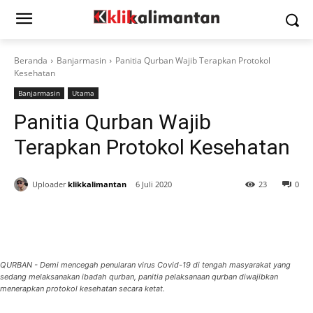
Beranda
Banjarmasin
Panitia Qurban Wajib Terapkan Protokol
Kesehatan
Banjarmasin
Utama
Panitia Qurban Wajib
Terapkan Protokol Kesehatan
Uploader
klikkalimantan
6 Juli 2020
23
0
QURBAN - Demi mencegah penularan virus Covid-19 di tengah masyarakat yang
sedang melaksanakan ibadah qurban, panitia pelaksanaan qurban diwajibkan
menerapkan protokol kesehatan secara ketat.