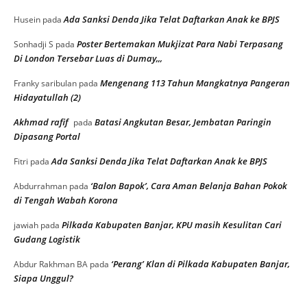
Ada Sanksi Denda Jika Telat Daftarkan Anak ke BPJS
Husein
pada
Poster Bertemakan Mukjizat Para Nabi Terpasang
Sonhadji S
pada
Di London Tersebar Luas di Dumay,,,
Mengenang 113 Tahun Mangkatnya Pangeran
Franky saribulan
pada
Hidayatullah (2)
Akhmad rafif
Batasi Angkutan Besar, Jembatan Paringin
pada
Dipasang Portal
Ada Sanksi Denda Jika Telat Daftarkan Anak ke BPJS
Fitri
pada
‘Balon Bapok’, Cara Aman Belanja Bahan Pokok
Abdurrahman
pada
di Tengah Wabah Korona
Pilkada Kabupaten Banjar, KPU masih Kesulitan Cari
jawiah
pada
Gudang Logistik
‘Perang’ Klan di Pilkada Kabupaten Banjar,
Abdur Rakhman BA
pada
Siapa Unggul?