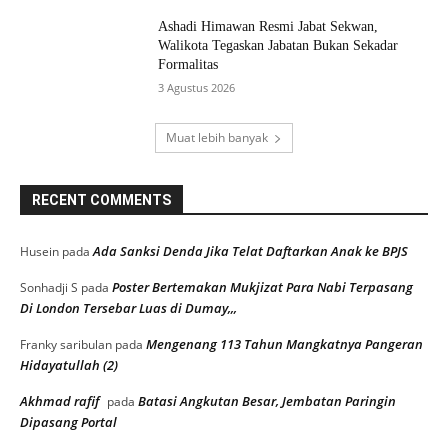
Ashadi Himawan Resmi Jabat Sekwan,
Walikota Tegaskan Jabatan Bukan Sekadar
Formalitas
3 Agustus 2026
Muat lebih banyak
RECENT COMMENTS
Ada Sanksi Denda Jika Telat Daftarkan Anak ke BPJS
Husein
pada
Poster Bertemakan Mukjizat Para Nabi Terpasang
Sonhadji S
pada
Di London Tersebar Luas di Dumay,,,
Mengenang 113 Tahun Mangkatnya Pangeran
Franky saribulan
pada
Hidayatullah (2)
Akhmad rafif
Batasi Angkutan Besar, Jembatan Paringin
pada
Dipasang Portal