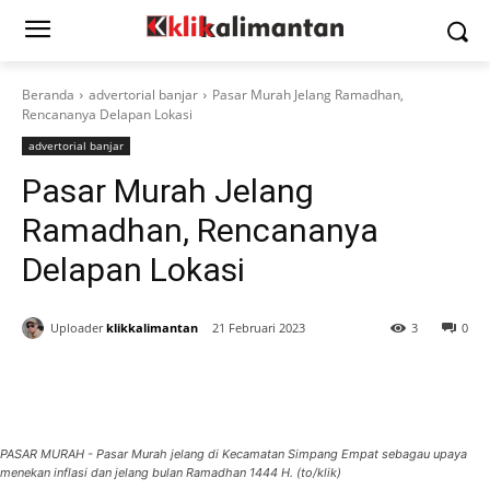
Beranda
advertorial banjar
Pasar Murah Jelang Ramadhan,
Rencananya Delapan Lokasi
advertorial banjar
Pasar Murah Jelang
Ramadhan, Rencananya
Delapan Lokasi
Uploader
klikkalimantan
21 Februari 2023
3
0
PASAR MURAH - Pasar Murah jelang di Kecamatan Simpang Empat sebagau upaya
menekan inflasi dan jelang bulan Ramadhan 1444 H. (to/klik)