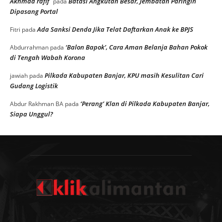
Akhmad rafif
Batasi Angkutan Besar, Jembatan Paringin
pada
Dipasang Portal
Ada Sanksi Denda Jika Telat Daftarkan Anak ke BPJS
Fitri
pada
‘Balon Bapok’, Cara Aman Belanja Bahan Pokok
Abdurrahman
pada
di Tengah Wabah Korona
Pilkada Kabupaten Banjar, KPU masih Kesulitan Cari
jawiah
pada
Gudang Logistik
‘Perang’ Klan di Pilkada Kabupaten Banjar,
Abdur Rakhman BA
pada
Siapa Unggul?